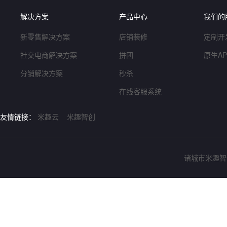
解决方案
产品中心
我们的
新零售解决方案
店铺装修
定制开
社交电商解决方案
拼团
原生A
分销解决方案
秒杀
在线客服系统
友情链接：
米趣云
米趣智创
诸城市米趣智创