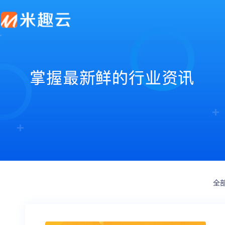
新零售解决方案
产品发布
帮助中心
社交电商解决方案
最新动态
价格套餐
特色功能
营销活动
打造闭合的新零售生态圈
最完整的产品功能信息
解决产品使用问题
创建去中心化的电商体系
行业最新资讯信息
价格、套餐、更多优惠
店铺装修
拼团
会员营销
秒杀
多门店
砍价
多商户
定金膨胀
全
打包一口价
更多