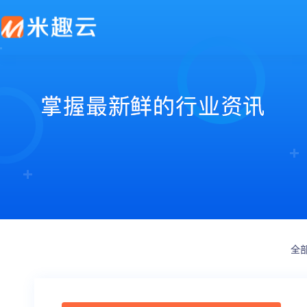
新零售解决方案
产品发布
帮助中心
社交电商解决方案
最新动态
价格套餐
特色功能
营销活动
打造闭合的新零售生态圈
最完整的产品功能信息
解决产品使用问题
创建去中心化的电商体系
行业最新资讯信息
价格、套餐、更多优惠
店铺装修
拼团
会员营销
秒杀
多门店
砍价
多商户
定金膨胀
全
打包一口价
更多