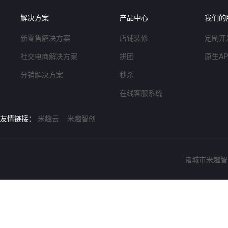
解决方案
产品中心
我们的
新零售解决方案
店铺装修
定制开
社交电商解决方案
拼团
原生A
分销解决方案
秒杀
在线客服系统
友情链接：
米趣云
米趣智创
诸城市米趣智创