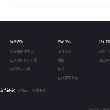
解决方案
产品中心
我们的
新零售解决方案
店铺装修
定制开
社交电商解决方案
拼团
原生A
分销解决方案
秒杀
在线客服系统
友情链接：
米趣云
米趣智创
诸城市米趣智创