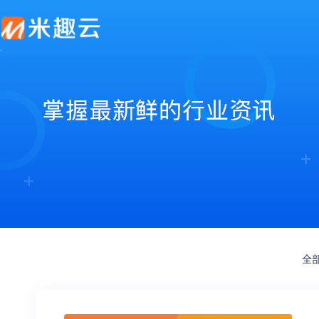
新零售解决方案
产品发布
帮助中心
社交电商解决方案
最新动态
价格套餐
特色功能
营销活动
打造闭合的新零售生态圈
最完整的产品功能信息
解决产品使用问题
创建去中心化的电商体系
行业最新资讯信息
价格、套餐、更多优惠
店铺装修
拼团
会员营销
秒杀
多门店
砍价
多商户
定金膨胀
全
打包一口价
更多