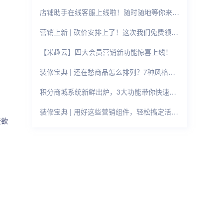
店铺助手在线客服上线啦！随时随地等你来撩~
营销上新 | 砍价安排上了！这次我们免费领！！
【米趣云】四大会员营销新功能惊喜上线！
装修宝典 | 还在愁商品怎么排列？7种风格样式任你选！
积分商城系统新鲜出炉，3大功能带你快速提升用户活跃！
装修宝典 | 用好这些营销组件，轻松搞定活动页面！
费欲