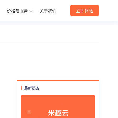
价格与服务
关于我们
立即体验
方案
定制开发解决方案
件
动战略部署
全方位满足您的个性化需求
朋友圈素材
当面付
快速购买
资产转赠
付费会员卡
供货商
最新动态
代理小店
预约到店
商品导入
更多