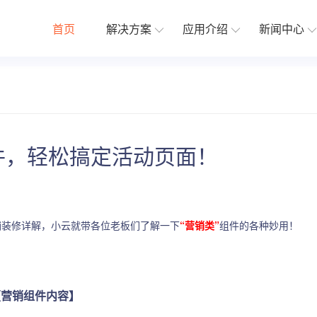
首页
解决方案
应用介绍
新闻中心
分销解决方案
更新日志
原生APP解决
应用插
体系
优惠
建立完善的分销推广体系
稳定迭代更新
助力企业开展移
社群接龙
在线客服
组件，轻松搞定活动页面！
收费券包
电子卡密
第N件打N折
店铺助手
铺装修详解，小云就带各位老板们了解一下
“营销类”
组件的各种妙用！
裂变优惠券
积分商城
价
运营笔记
更多
【营销组件内容】