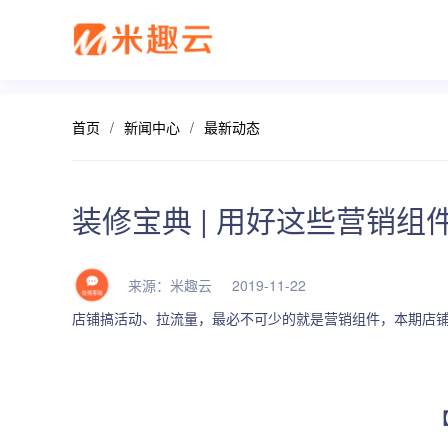
首页
/
新闻中心
/
最新动态
新零售解决方案
产品发布
帮助中心
社交电商解决方案
最新动态
价格套餐
特色功能
营销活动
打造闭合的新零售生态圈
最完整的产品功能信息
解决产品使用问题
创建去中心化的电商
行业最新资讯信息
价格、套餐、更多
店铺装修
拼团
装修宝典 | 用好这些营销
会员营销
秒杀
来源：米趣云 2019-11-22
多门店
砍价
店铺搞活动、拉流量，最必不可少的就是营销组件，本期店
多商户
定金膨胀
打包一口
更多