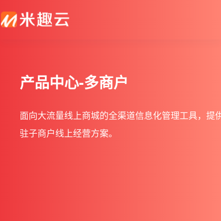
新零售解决方案
产品发布
帮助中心
社交电商解决方案
最新动态
价格套餐
特色功能
营销活动
产品中心-多商户
打造闭合的新零售生态圈
最完整的产品功能信息
解决产品使用问题
创建去中心化的电商体系
行业最新资讯信息
价格、套餐、更多优惠
店铺装修
拼团
面向大流量线上商城的全渠道信息化管理工具，提
会员营销
秒杀
驻子商户线上经营方案。
多门店
砍价
多商户
定金膨胀
打包一口价
更多