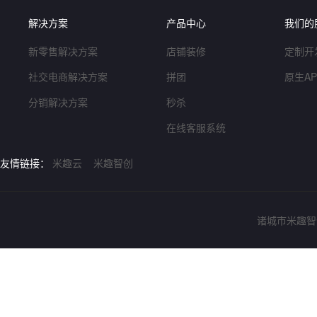
解决方案
产品中心
我们的
新零售解决方案
店铺装修
定制开
社交电商解决方案
拼团
原生A
分销解决方案
秒杀
在线客服系统
友情链接：
米趣云
米趣智创
诸城市米趣智创