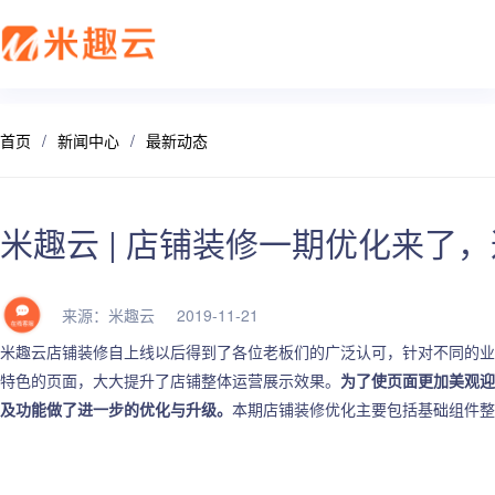
首页
/
新闻中心
/
最新动态
新零售解决方案
产品发布
帮助中心
社交电商解决方案
最新动态
价格套餐
特色功能
营销活动
打造闭合的新零售生态圈
最完整的产品功能信息
解决产品使用问题
创建去中心化的电商体系
行业最新资讯信息
价格、套餐、更多优惠
店铺装修
拼团
米趣云 | 店铺装修一期优化来了
会员营销
秒杀
来源：米趣云 2019-11-21
多门店
砍价
米趣云店铺装修自上线以后得到了各位老板们的广泛认可，针对不同的业
特色的页面，大大提升了店铺整体运营展示效果。
为了使页面更加美观迎
多商户
定金膨胀
及功能做了进一步的优化与升级。
本期店铺装修优化主要包括基础组件整
打包一口价
更多