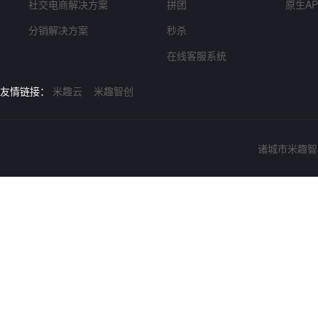
社交电商解决方案
拼团
原生A
分销解决方案
秒杀
在线客服系统
友情链接：
米趣云
米趣智创
诸城市米趣智创