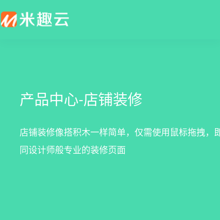
新零售解决方案
产品发布
帮助中心
社交电商解决方案
最新动态
价格套餐
特色功能
营销活动
打造闭合的新零售生态圈
最完整的产品功能信息
解决产品使用问题
创建去中心化的电商体系
行业最新资讯信息
价格、套餐、更多优惠
产品中心-店铺装修
店铺装修
拼团
会员营销
秒杀
店铺装修像搭积木一样简单，仅需使用鼠标拖拽，
同设计师般专业的装修页面
多门店
砍价
多商户
定金膨胀
打包一口价
更多