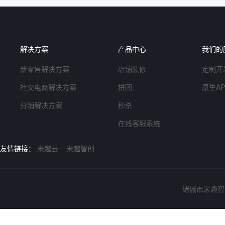
解决方案
产品中心
我们的
新零售解决方案
店铺装修
定制开
社交电商解决方案
拼团
原生A
分销解决方案
秒杀
在线客服系统
友情链接：
米趣云
米趣智创
诸城市米趣智创