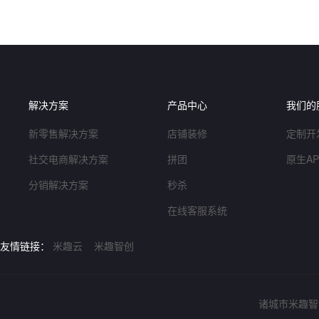
解决方案
产品中心
我们的
新零售解决方案
店铺装修
定制开
社交电商解决方案
拼团
原生A
分销解决方案
秒杀
在线客服系统
友情链接：
米趣云
米趣智创
诸城市米趣智创