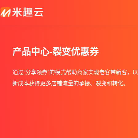
新零售解决方案
产品发布
帮助中心
社交电商解决方案
最新动态
价格套餐
特色功能
营销活动
产品中心-裂变优惠券
打造闭合的新零售生态圈
最完整的产品功能信息
解决产品使用问题
创建去中心化的电商体系
行业最新资讯信息
价格、套餐、更多优惠
店铺装修
拼团
通过“分享领券”的模式帮助商家实现老客带新客，
会员营销
秒杀
新成本获得更多店铺流量的承接、裂变和转化。
多门店
砍价
多商户
定金膨胀
打包一口价
更多