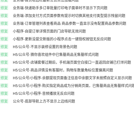
修复
业务端-快递助手多订单批量打印电子面单时不显示下页问题
修复
业务端-添加支付方式页面参数有提示时切换其他支付类型提示残留问题
修复
业务端-订单管理列表查看商品 商品参数一直显示没有配置商品参数问题
修复
小程序-自提订单详情页面的门店导航无效问题
修复
小程序-更新没提交新版的小程序点击一键授权按钮无反应问题
修复
H5/公众号-不显示装修设置的背景色问题
修复
H5/公众号-猜你喜欢组件中已售罄商品无售罄样式问题
修复
H5/公众号-店铺套餐过期后，手机端页面空白接口一直返回店铺已打烊问题
修复
H5/公众号-商品详情没有客服时，购物车数量角标位置偏离问题
修复
H5/公众号/小程序-余额提现页面备注信息中余额文字未按照自定义显示问题
修复
H5/公众号/小程序-购买指定商品成为分销商页面，已售罄商品无售罄样式问
修复
H5/公众号/小程序-音频播放无反应问题
修复
公众号-底部导航上方不显示上边线问题