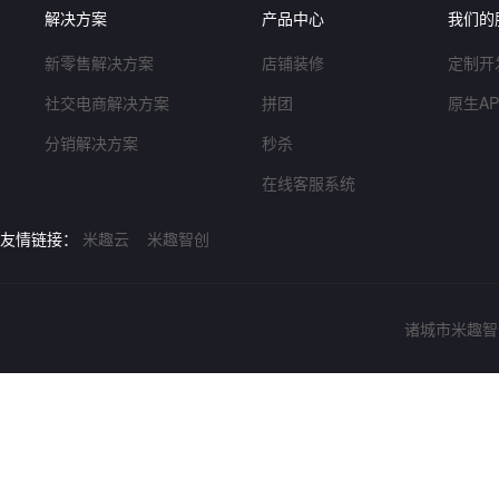
解决方案
产品中心
我们的
新零售解决方案
店铺装修
定制开
社交电商解决方案
拼团
原生A
分销解决方案
秒杀
在线客服系统
友情链接：
米趣云
米趣智创
诸城市米趣智创