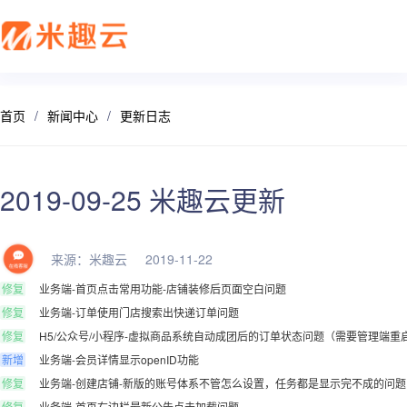
首页
/
新闻中心
/
更新日志
新零售解决方案
产品发布
帮助中心
社交电商解决方案
最新动态
价格套餐
特色功能
营销活动
打造闭合的新零售生态圈
最完整的产品功能信息
解决产品使用问题
创建去中心化的电商体系
行业最新资讯信息
价格、套餐、更多优惠
店铺装修
拼团
2019-09-25 米趣云更新
会员营销
秒杀
来源：米趣云 2019-11-22
多门店
砍价
修复
业务端-首页点击常用功能-店铺装修后页面空白问题
修复
业务端-订单使用门店搜索出快递订单问题
多商户
定金膨胀
修复
H5/公众号/小程序-虚拟商品系统自动成团后的订单状态问题（需要管理端重启S
新增
业务端-会员详情显示openID功能
打包一口价
更多
修复
业务端-创建店铺-新版的账号体系不管怎么设置，任务都是显示完不成的问题
修复
业务端-首页右边栏最新公告点击加载问题